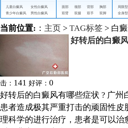
儿童白癜风
女性白癜风
面部
颈部
背部
胸部
局限
青少年白癜风
男性白癜风
双臂
双腿
双手
双脚
全身
当前位置:
：
主页
>
TAG标签
> 白
好转后的白癜
141
0
击：
好评：
好转后的白癜风有哪些症状 ? 广州
患者造成极其严重打击的顽固性皮
理科学的进行治疗，患者是可以治